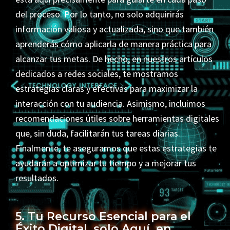
del proceso. Por lo tanto, no solo adquirirás
información valiosa y actualizada, sino que también
aprenderás cómo aplicarla de manera práctica para
alcanzar tus metas. De hecho, en nuestros artículos
dedicados a redes sociales, te mostramos
estrategias claras y efectivas para maximizar la
interacción con tu audiencia. Asimismo, incluimos
recomendaciones útiles sobre herramientas digitales
que, sin duda, facilitarán tus tareas diarias.
Finalmente, te aseguramos que estas estrategias te
ayudarán a optimizar tu tiempo y a mejorar tus
resultados.
5. Tu Recurso Esencial para el
Éxito Digital, solo Aquí, en