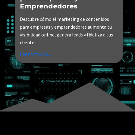
Emprendedores
Descubre cómo el marketing de contenidos
para empresas y emprendedores aumenta tu
visibilidad online, genera leads y fideliza a tus
clientes.
Leer Artículo...