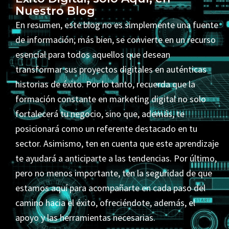
Nuestro Blog
En resumen, este blog no es simplemente una fuente
de información; más bien, se convierte en un recurso
esencial para todos aquellos que desean
transformar sus proyectos digitales en auténticas
historias de éxito. Por lo tanto, recuerda que la
formación constante en marketing digital no solo
fortalecerá tu negocio, sino que, además, te
posicionará como un referente destacado en tu
sector. Asimismo, ten en cuenta que este aprendizaje
te ayudará a anticiparte a las tendencias. Por último,
pero no menos importante, ten la seguridad de que
estamos aquí para acompañarte en cada paso del
camino hacia el éxito, ofreciéndote, además, el
apoyo y las herramientas necesarias.