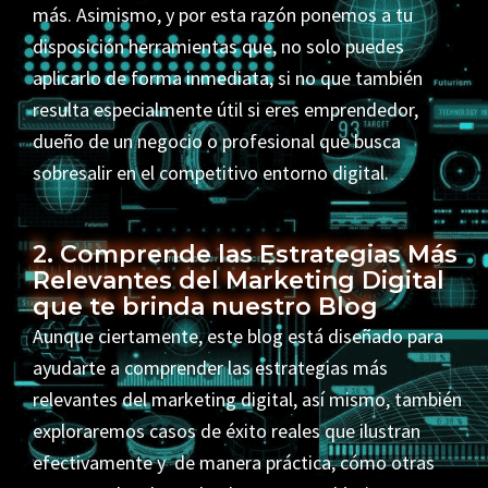
más. Asimismo, y por esta razón ponemos a tu
disposición herramientas que, no solo puedes
aplicarlo de forma inmediata, si no que también
resulta especialmente útil si eres emprendedor,
dueño de un negocio o profesional que busca
sobresalir en el competitivo entorno digital.
2. Comprende las Estrategias Más
Relevantes del Marketing Digital
que te brinda nuestro Blog
Aunque ciertamente, este blog está diseñado para
ayudarte a comprender las estrategias más
relevantes del marketing digital, así mismo, también
exploraremos casos de éxito reales que ilustran
efectivamente y de manera práctica, cómo otras