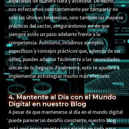
explicarlos de manera clara y accesible. De hecho,
nos esforzamos constantemente por compartir no
solo las últimas tendencias, sino también las mejores
prácticas del sector, asegurándonos así de que
siempre estés un paso adelante frente a la
competencia. Asimismo, incluimos ejemplos
específicos y consejos prácticos que, además de ser
útiles, puedes adaptar fácilmente a las necesidades
únicas de tu negocio. Finalmente, esto te ayudará a
implementar estrategias mucho más efectivas.
4. Mantente al Día con el Mundo
Digital en nuestro Blog
A pesar de que mantenerse al día en el mundo digital
puede parecer un desafío constante, nuestro blog
está aquí precisamente para guiarte en cada paso