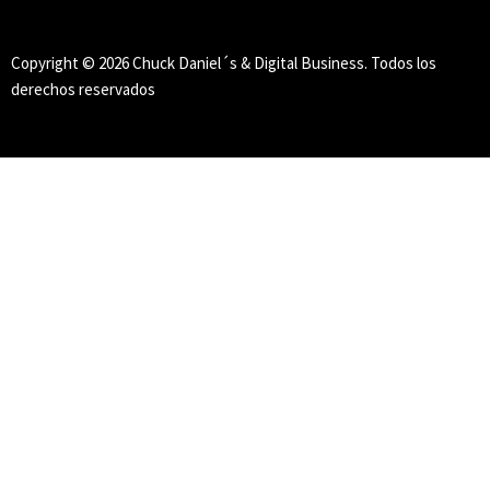
-
m
s
Copyright © 2026 Chuck Daniel´s & Digital Business. Todos los
derechos reservados
q
u
a
r
e